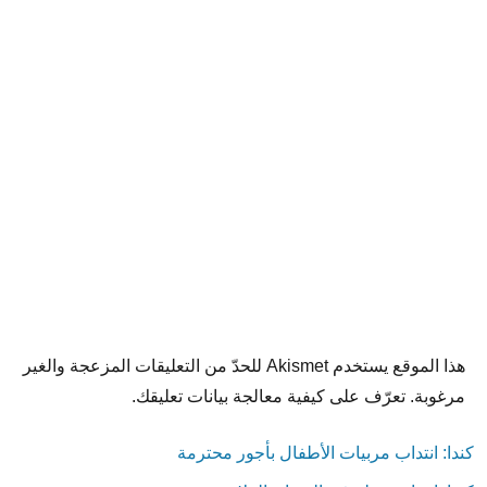
هذا الموقع يستخدم Akismet للحدّ من التعليقات المزعجة والغير
مرغوبة. تعرّف على كيفية معالجة بيانات تعليقك.
كندا: انتداب مربيات الأطفال بأجور محترمة