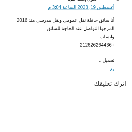
أغسطس 19, 2023 الساعة 3:04 م
أنا سائق حافلة نقل عمومي ونقل مدرسي منذ 2016
المرجوا التواصل عند الحاجة للسائق
واتساب
+212626264436
تحميل...
رد
اترك تعليقك