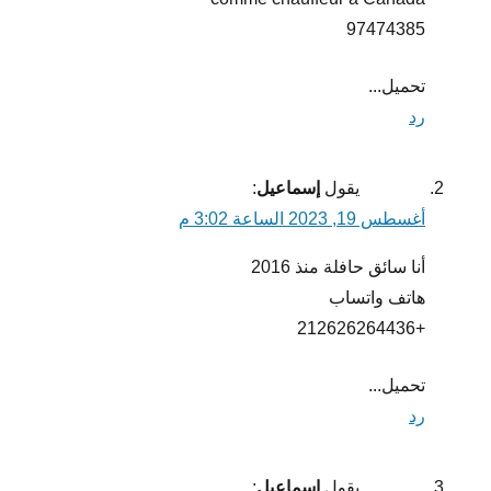
97474385
تحميل...
رد
يقول
إسماعيل
:
أغسطس 19, 2023 الساعة 3:02 م
أنا سائق حافلة منذ 2016
هاتف واتساب
+212626264436
تحميل...
رد
يقول
إسماعيل
: