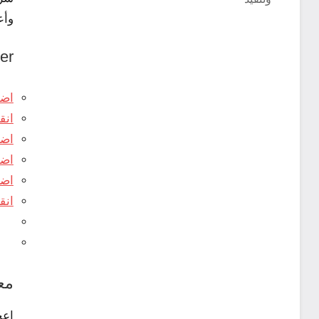
ت
وأع
rtager
اضغ
انق
اضغ
اضغط لت
اضغط ل
انقر لل
مع
إعج