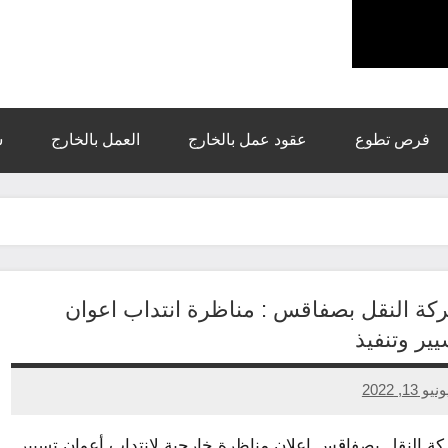
بالخارج
تربص
،
تكوين
فرص تطوع
عقود عمل بالخارج
العمل بالخارج
س
كة النقل بصفاقس : مناظرة انتداب اعوان
ير وتنفيذ
نيو 13, 2022
ا
سابقة
وجد
ة النقل بصفاقس إعلان مناظرة خارجية لانتداب أعوان تسيير